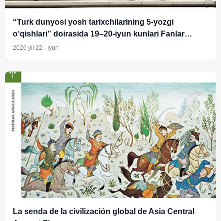
“Turk dunyosi yosh tarixchilarining 5-yozgi
o‘qishlari” doirasida 19–20-iyun kunlari Fanlar
akademiyasi Tarix instituti yosh olimlari uchun
2026 yil 22 - Iyun
G‘oziyantep va Istanbul shaharlaridagi tarixiy
o‘rinlarni kezish va o‘rganish ishlari uyushtirildi
La senda de la civilización global de Asia Central