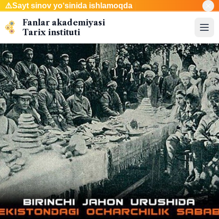
⚠️
Sayt sinov yo‘sini
|
Fanlar akademiyasi
Tarix instituti