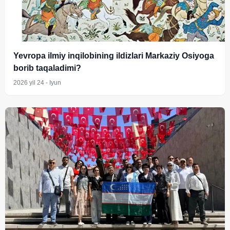
Yevropa ilmiy inqilobining ildizlari Markaziy Osiyoga
borib taqaladimi?
2026 yil 24 - Iyun