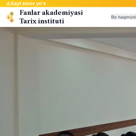
⚠️
Sayt
|
Fanlar akademiyasi
Biz haqimizd
Tarix instituti