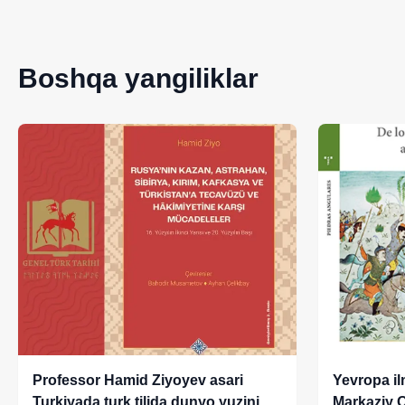
Boshqa yangiliklar
Professor Hamid Ziyoyev asari
Yevropa ilm
Turkiyada turk tilida dunyo yuzini
Markaziy O