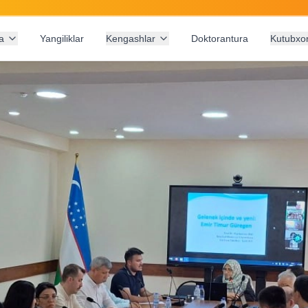
a
Yangiliklar
Kengashlar
Doktorantura
Kutubxo