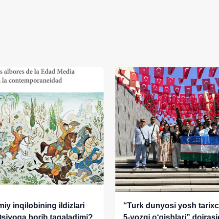
iy inqilobining ildizlari
“Turk dunyosi yosh tarixc
siyoga borib taqaladimi?
5-yozgi o‘qishlari” doiras