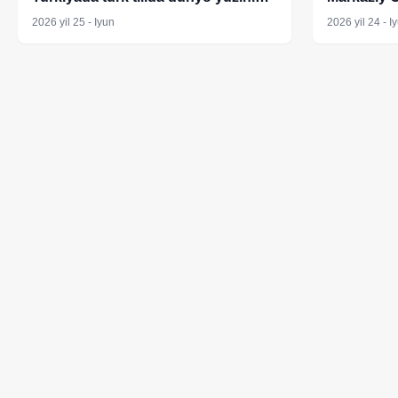
ko‘rdi
2026 yil 25 - Iyun
2026 yil 24 - I