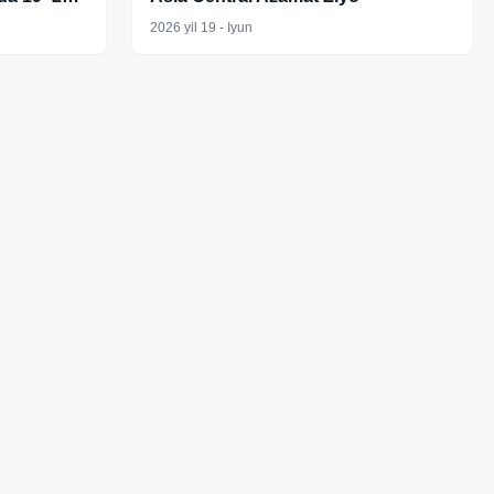
miyasi
2026 yil 19 - Iyun
ri uchun
larni
i