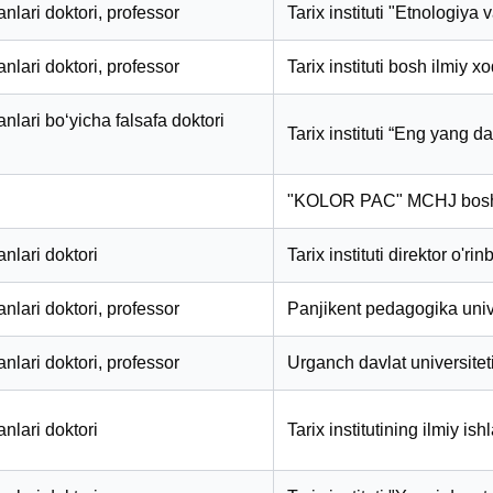
fanlari doktori, professor
Tarix instituti "Etnologiya
fanlari doktori, professor
Tarix instituti bosh ilmiy x
fanlari bo‘yicha falsafa doktori
Tarix instituti “Eng yang dav
"KOLOR PAC" MCHJ bosh 
anlari doktori
Tarix instituti direktor o'r
fanlari doktori, professor
Panjikent pedagogika univer
fanlari doktori, professor
Urganch davlat universiteti
anlari doktori
Tarix institutining ilmiy ish