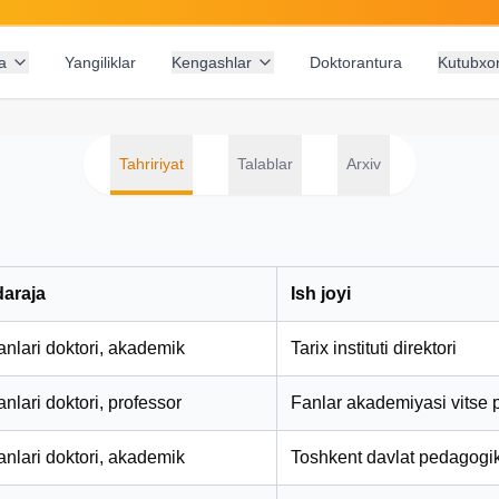
a
Yangiliklar
Kengashlar
Doktorantura
Kutubxo
Tahririyat
Talablar
Arxiv
daraja
Ish joyi
fanlari doktori, akademik
Tarix instituti direktori
fanlari doktori, professor
Fanlar akademiyasi vitse p
fanlari doktori, akademik
Toshkent davlat pedagogika