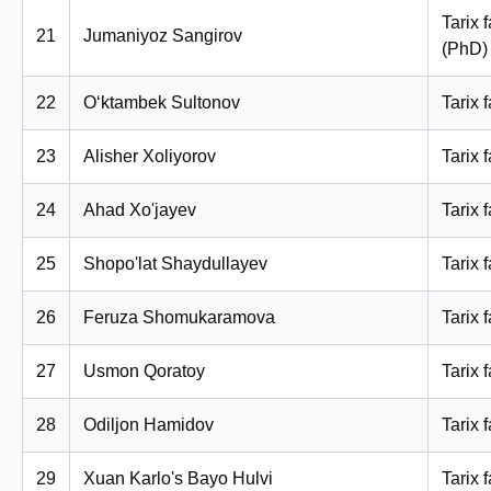
Tarix 
21
Jumaniyoz Sangirov
(PhD)
22
O‘ktambek Sultonov
Tarix f
23
Alisher Xoliyorov
Tarix f
24
Ahad Xo'jayev
Tarix 
25
Shopo'lat Shaydullayev
Tarix 
26
Feruza Shomukaramova
Tarix 
27
Usmon Qoratoy
Tarix 
28
Odiljon Hamidov
Tarix 
29
Xuan Karlo's Bayo Hulvi
Tarix 