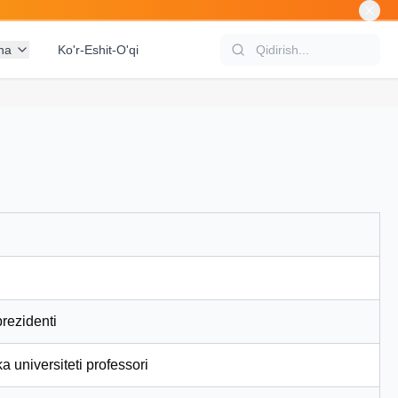
na
Ko'r-Eshit-O'qi
rezidenti
 universiteti professori