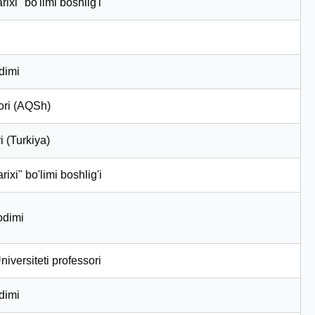
arixi" bo'limi boshlig'i
odimi
sori (AQSh)
i (Turkiya)
tarixi" bo'limi boshlig'i
xodimi
iversiteti professori
odimi