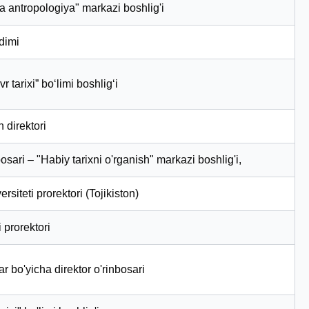
 va antropologiya" markazi boshlig'i
odimi
r tarixi” bo‘limi boshlig‘i
direktori
inbosari – "Habiy tarixni o'rganish" markazi boshlig'i,
siteti prorektori (Tojikiston)
 prorektori
lar bo'yicha direktor o'rinbosari