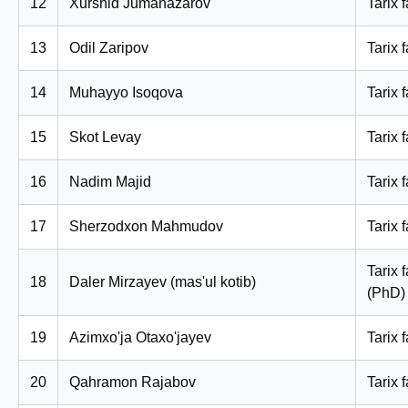
12
Xurshid Jumanazarov
Tarix f
13
Odil Zaripov
Tarix 
14
Muhayyo Isoqova
Tarix f
15
Skot Levay
Tarix 
16
Nadim Majid
Tarix 
17
Sherzodxon Mahmudov
Tarix 
Tarix 
18
Daler Mirzayev (mas'ul kotib)
(PhD)
19
Azimxo'ja Otaxo'jayev
Tarix 
20
Qahramon Rajabov
Tarix 