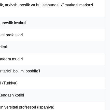
slik, arxivshunoslik va hujjatshunoslik” markazi markazi
oslik instituti
ti professori
odimi
kafedra mudiri
 tarixi" bo'limi boshlig'i
i (Turkiya)
 Kengash kotibi
versiteti professori (Ispaniya)