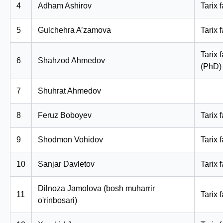
4
Adham Ashirov
Tarix 
5
Gulchehra A’zamova
Tarix 
Tarix 
6
Shahzod Ahmedov
(PhD)
7
Shuhrat Ahmedov
8
Feruz Boboyev
Tarix f
9
Shodmon Vohidov
Tarix 
10
Sanjar Davletov
Tarix 
Dilnoza Jamolova (bosh muharrir
11
Tarix f
o'rinbosari)