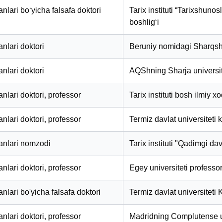
fanlari bo‘yicha falsafa doktori
Tarix instituti “Tarixshuno
boshlig‘i
anlari doktori
Beruniy nomidagi Sharqshun
anlari doktori
AQShning Sharja universite
fanlari doktori, professor
Tarix instituti bosh ilmiy x
fanlari doktori, professor
Termiz davlat universiteti 
fanlari nomzodi
Tarix instituti "Qadimgi davr
fanlari doktori, professor
Egey universiteti professor
fanlari bo'yicha falsafa doktori
Termiz davlat universiteti
fanlari doktori, professor
Madridning Complutense uni