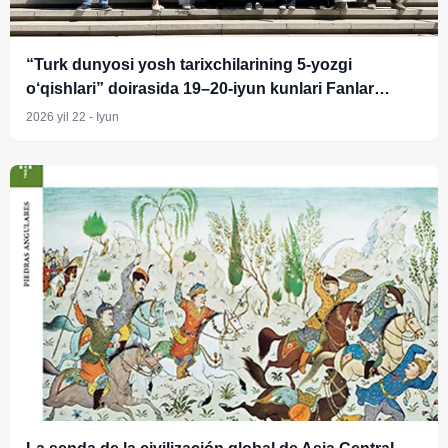
“Turk dunyosi yosh tarixchilarining 5-yozgi
o‘qishlari” doirasida 19–20-iyun kunlari Fanlar
akademiyasi Tarix instituti yosh olimlari uchun
2026 yil 22 - Iyun
G‘oziyantep va Istanbul shaharlaridagi tarixiy
o‘rinlarni kezish va o‘rganish ishlari uyushtirildi