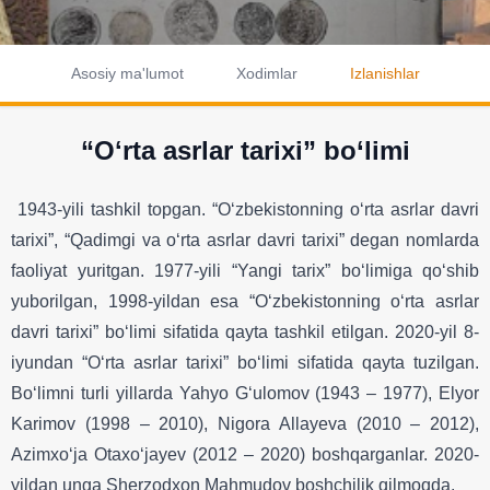
Asosiy ma'lumot
Xodimlar
Izlanishlar
“Oʻrta asrlar tarixi” bo‘limi
1943-yili tashkil topgan. “Oʻzbekistonning oʻrta asrlar davri
tarixi”, “Qadimgi va oʻrta asrlar davri tarixi” degan nomlarda
faoliyat yuritgan. 1977-yili “Yangi tarix” boʻlimiga qoʻshib
yuborilgan, 1998-yildan esa “Oʻzbekistonning oʻrta asrlar
davri tarixi” boʻlimi sifatida qayta tashkil etilgan. 2020-yil 8-
iyundan “Oʻrta asrlar tarixi” boʻlimi sifatida qayta tuzilgan.
Boʻlimni turli yillarda Yahyo Gʻulomov (1943 – 1977), Elyor
Karimov (1998 – 2010), Nigora Allayeva (2010 – 2012),
Azimxoʻja Otaxoʻjayev (2012 – 2020) boshqarganlar. 2020-
yildan unga Sherzodxon Mahmudov boshchilik qilmoqda.