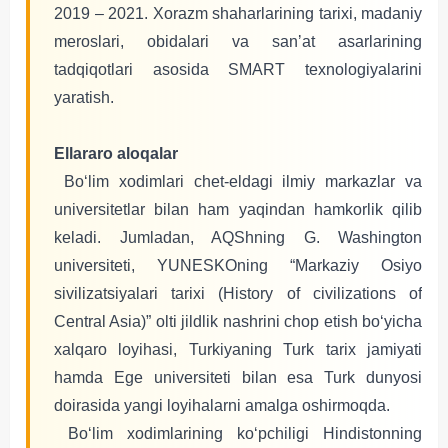
2019 ‒ 2021. Xorazm shaharlarining tarixi, madaniy
meroslari, obidalari va sanʼat asarlarining
tadqiqotlari asosida SMART texnologiyalarini
yaratish.
Ellararo aloqalar
Boʻlim xodimlari chet-eldagi ilmiy markazlar va
universitetlar bilan ham yaqindan hamkorlik qilib
keladi. Jumladan, AQShning G. Washington
universiteti, YUNESKOning “Markaziy Osiyo
sivilizatsiyalari tarixi (History of civilizations of
Central Asia)” olti jildlik nashrini chop etish boʻyicha
xalqaro loyihasi, Turkiyaning Turk tarix jamiyati
hamda Ege universiteti bilan esa Turk dunyosi
doirasida yangi loyihalarni amalga oshirmoqda.
Boʻlim xodimlarining koʻpchiligi Hindistonning