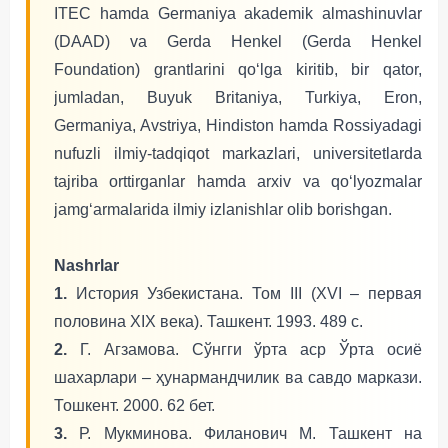
ITEC hamda Germaniya akademik almashinuvlar
(DAAD) va Gerda Henkel (Gerda Henkel
Foundation) grantlarini qoʻlga kiritib, bir qator,
jumladan, Buyuk Britaniya, Turkiya, Eron,
Germaniya, Avstriya, Hindiston hamda Rossiyadagi
nufuzli ilmiy-tadqiqot markazlari, universitetlarda
tajriba orttirganlar hamda arxiv va qoʻlyozmalar
jamgʻarmalarida ilmiy izlanishlar olib borishgan.
Nashrlar
1.
История Узбекистана. Том III (XVI – первая
половина XIX века). Ташкент. 1993. 489 с.
2.
Г. Агзамова. Сўнгги ўрта аср Ўрта осиё
шахарлари – ҳунармандчилик ва савдо маркази.
Тошкент. 2000. 62 бет.
3.
Р. Мукминова. Филанович М. Ташкент на