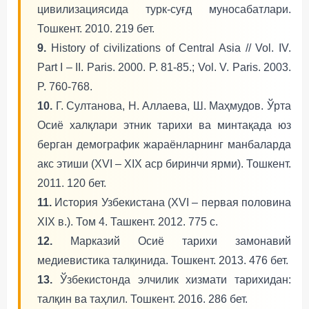
цивилизациясида турк-суғд муносабатлари.
Тошкент. 2010. 219 бет.
9.
History of civilizations of Central Asia // Vol. IV.
Part I – II. Paris. 2000. P. 81-85.; Vol. V. Paris. 2003.
P. 760-768.
10.
Г. Султанова, Н. Аллаева, Ш. Маҳмудов. Ўрта
Осиё халқлари этник тарихи ва минтақада юз
берган демографик жараёнларнинг манбаларда
акс этиши (XVI – XIX аср биринчи ярми). Тошкент.
2011. 120 бет.
11.
История Узбекистана (XVI – первая половина
XIX в.). Том 4. Ташкент. 2012. 775 c.
12.
Марказий Осиё тарихи замонавий
медиевистика талқинида. Тошкент. 2013. 476 бет.
13.
Ўзбекистонда элчилик хизмати тарихидан:
талқин ва таҳлил. Тошкент. 2016. 286 бет.