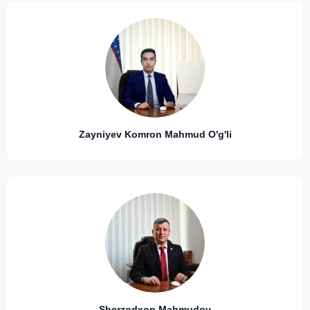
Zayniyev Komron Mahmud O'g'li
Sherzodxon Mahmudov