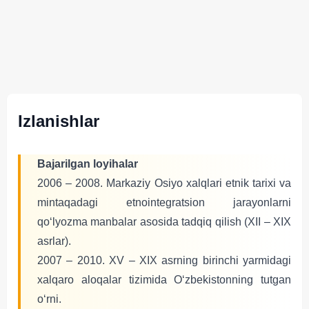
Izlanishlar
Bajarilgan loyihalar
2006 – 2008. Markaziy Osiyo xalqlari etnik tarixi va
mintaqadagi etnointegratsion jarayonlarni
qoʻlyozma manbalar asosida tadqiq qilish (XII – XIX
asrlar).
2007 – 2010. XV – XIX asrning birinchi yarmidagi
xalqaro aloqalar tizimida Oʻzbekistonning tutgan
oʻrni.