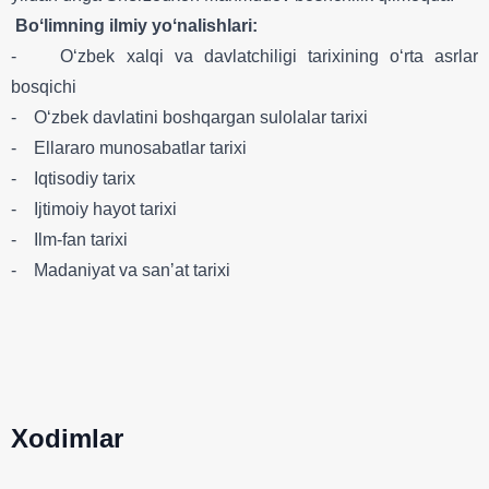
Boʻlimning ilmiy yoʻnalishlari:
- Oʻzbek xalqi va davlatchiligi tarixining oʻrta asrlar
bosqichi
- Oʻzbek davlatini boshqargan sulolalar tarixi
- Ellararo munosabatlar tarixi
- Iqtisodiy tarix
- Ijtimoiy hayot tarixi
- Ilm-fan tarixi
- Madaniyat va sanʼat tarixi
Xodimlar