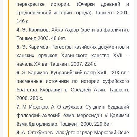
перекрестке истории. (Очерки древней и
средневековой истории города). Ташкент. 2001.
146 с.
4.
Э. Каримов. Хўжа Аҳрор (ҳаёти ва фаолияти).
Тошкент. 2003. 48 бет.
5.
Э. Каримов. Регестры казийских документов и
ханских ярлыков Хивинского ханства XVII –
начала XX вв. Ташкент. 2007. 224 с.
6.
Э. Каримов. Кубравийский вакф XVII – XIX вв.:
писменные источники по истории суфийского
братства Кубравия в Средней Азии. Ташкент.
2008. 280 с.
7.
М. Исҳоқов, А. Отахўжаев. Суғднинг буддавий
фалсафий-ахлоқий ёзма меросидан // Қадимги
ёзма ёдгорликлар. Тошкент. 2000. 229 бет.
8.
А. Отахўжаев. Илк ўрта асрлар Марказий Осиё