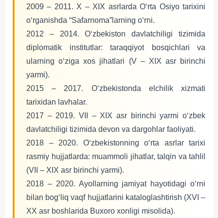
2009 – 2011. X – XIX asrlarda Oʻrta Osiyo tarixini
oʻrganishda “Safarnoma”larning oʻrni.
2012 – 2014. Oʻzbekiston davlatchiligi tizimida
diplomatik institutlar: taraqqiyot bosqichlari va
ularning oʻziga xos jihatlari (V – XIX asr birinchi
yarmi).
2015 ‒ 2017. Oʻzbekistonda elchilik xizmati
tarixidan lavhalar.
2017 ‒ 2019. VII ‒ XIX asr birinchi yarmi oʻzbek
davlatchiligi tizimida devon va dargohlar faoliyati.
2018 ‒ 2020. Oʻzbekistonning oʻrta asrlar tarixi
rasmiy hujjatlarda: muammoli jihatlar, talqin va tahlil
(VII ‒ XIX asr birinchi yarmi).
2018 ‒ 2020. Ayollarning jamiyat hayotidagi oʻrni
bilan bogʻliq vaqf hujjatlarini kataloglashtirish (XVI ‒
XX asr boshlarida Buxoro xonligi misolida).