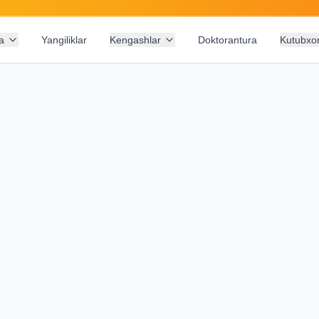
a
Yangiliklar
Kengashlar
Doktorantura
Kutubxo