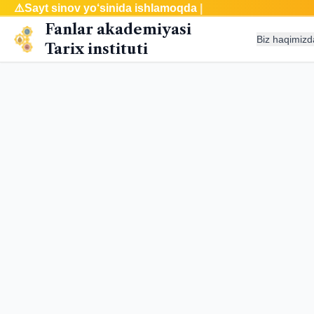
⚠️
Sayt sinov yo‘sinida ishlamoqda
|
Fanlar akademiyasi
Biz haqimizd
Tarix instituti