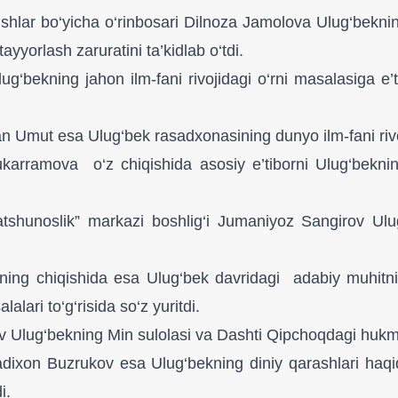
hlar bo‘yicha o‘rinbosari Dilnoza Jamolova Ulug‘bekning k
yyorlash zaruratini ta’kidlab o‘tdi.
g‘bekning jahon ilm-fani rivojidagi o‘rni masalasiga e’ti
 Umut esa Ulug‘bek rasadxonasining dunyo ilm-fani rivojid
ukarramova o‘z chiqishida asosiy e’tiborni Ulug‘beknin
jjatshunoslik” markazi boshlig‘i Jumaniyoz Sangirov Ulu
ing chiqishida esa Ulug‘bek davridagi adabiy muhitni
lari to‘g‘risida so‘z yuritdi.
ev Ulug‘bekning Min sulolasi va Dashti Qipchoqdagi hukmd
 Buzrukov esa Ulug‘bekning diniy qarashlari haqida to
di.