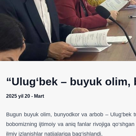
“Ulug‘bek – buyuk olim, 
2025 yil 20 - Mart
Bugun buyuk olim, bunyodkor va arbob – Ulug‘bek tug‘il
bobomizning ijtimoiy va aniq fanlar rivojiga qo‘shgan 
ilmiy izlanishlar natijalariga bag‘ishlandi.