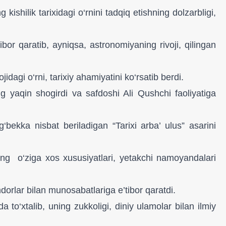
ishilik tarixidagi o‘rnini tadqiq etishning dolzarbligi,
bor qaratib, ayniqsa, astronomiyaning rivoji, qilingan
agi o‘rni, tarixiy ahamiyatini ko‘rsatib berdi.
g yaqin shogirdi va safdoshi Ali Qushchi faoliyatiga
g‘bekka nisbat beriladigan “Tarixi arba’ ulus” asarini
ng o‘ziga xos xususiyatlari, yetakchi namoyandalari
orlar bilan munosabatlariga e’tibor qaratdi.
‘xtalib, uning zukkoligi, diniy ulamolar bilan ilmiy