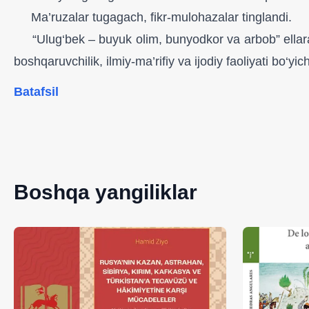
Ma’ruzalar tugagach, fikr-mulohazalar tinglandi.
“Ulug‘bek – buyuk olim, bunyodkor va arbob” ellararo i
boshqaruvchilik, ilmiy-ma’rifiy va ijodiy faoliyati bo‘y
Batafsil
Boshqa yangiliklar