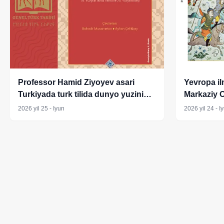
Professor Hamid Ziyoyev asari
Yevropa ilm
Turkiyada turk tilida dunyo yuzini
Markaziy O
ko‘rdi
2026 yil 25 - Iyun
2026 yil 24 - I