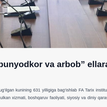
bunyodkor va arbob” ellarar
gan kunining 631 yilligiga bag‘ishlab FA Tarix institutida
ulkan xizmati, boshqaruv faoliyati, siyosiy va diniy qar