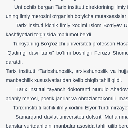
Uni ochib bergan Tarix instituti direktorining ilmiy is
uning ilmiy merosini o‘rganish bo‘yicha mutaxassislar ta
Tarix insituti kichik ilmiy xodimi Islom Bo‘riyev Ulu
kashfiyotlari to‘g‘risida ma’lumot berdi.
Turkiyaning Bo‘g‘ozichi universiteti professori Hasan
“Qadimgi davr tarixi” bo‘limi boshlig‘i Feruza Shom
qaratdi.
Tarix instituti “Tarixshunoslik, arxivshunoslik va hu
manbachilik xususiyatlaridan kelib chiqib tahlil qildi.
Tarix instituti tayanch doktoranti Nurullo Ahadovn
adabiy merosi, poetik janrlar va obrazlar takomili masala
Tarix instituti kichik ilmiy xodimi Elyor Turdimirzay
Samarqand davlat universiteti dots.nti Muhammadixon
bahslar yuritganligini manbalar asosida tahlil qilib ber