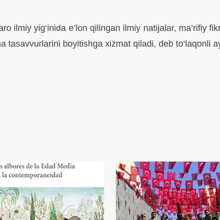
lmiy yig‘inida e’lon qilingan ilmiy natijalar, ma’rifiy f
icha tasavvurlarini boyitishga xizmat qiladi, deb to‘laqonli