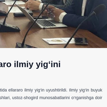
o ilmiy yig‘ini
 ellararo ilmiy yig‘in uyushtirildi. Ilmiy yig‘in buyuk
ashlari, ustoz-shogird munosabatlarini o‘rganishga doir