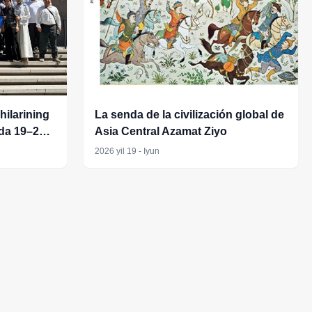
hilarining
La senda de la civilización global de
ida 19–20-
Asia Central Azamat Ziyo
miyasi
2026 yil 19 - Iyun
ri uchun
larni
i