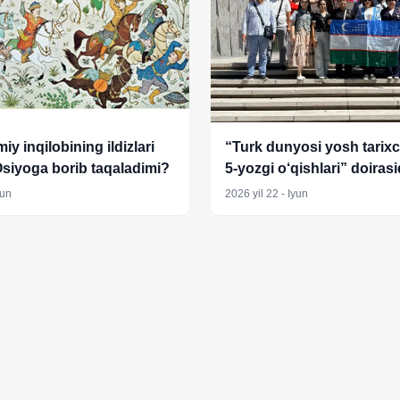
iy inqilobining ildizlari
“Turk dunyosi yosh tarixc
siyoga borib taqaladimi?
5-yozgi o‘qishlari” doiras
iyun kunlari Fanlar akade
yun
2026 yil 22 - Iyun
Tarix instituti yosh olimla
G‘oziyantep va Istanbul
shaharlaridagi tarixiy o‘rin
kezish va o‘rganish ishlar
uyushtirildi