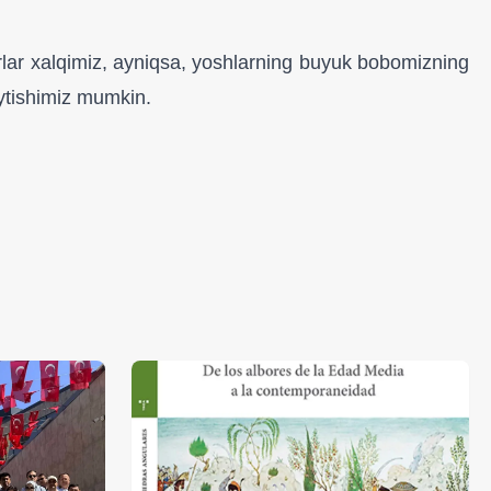
ikrlar xalqimiz, ayniqsa, yoshlarning buyuk bobomizning
 aytishimiz mumkin.