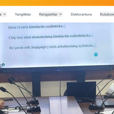
a
Yangiliklar
Kengashlar
Doktorantura
Kutubxo