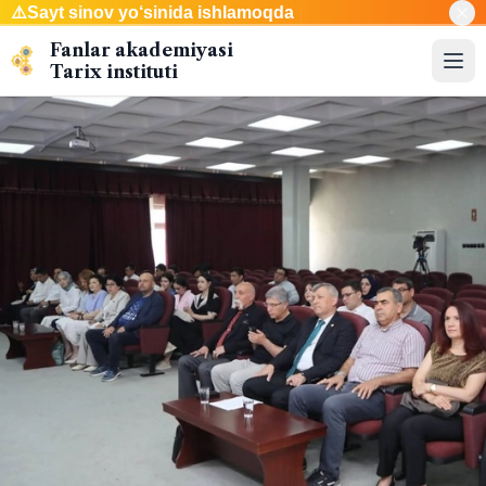
⚠️
Sayt sinov yo‘sinida
|
Fanlar akademiyasi
Tarix instituti