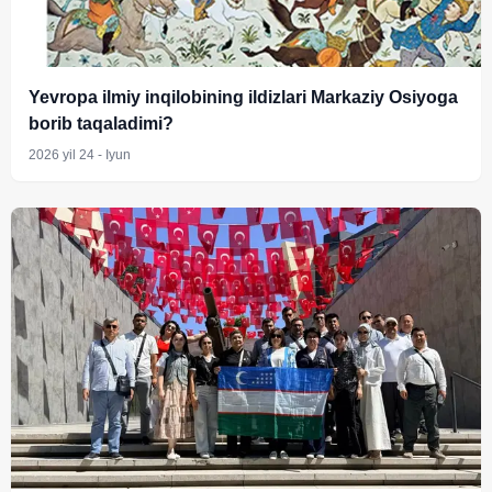
Yevropa ilmiy inqilobining ildizlari Markaziy Osiyoga
borib taqaladimi?
2026 yil 24 - Iyun