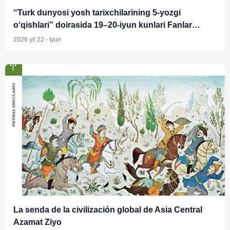
“Turk dunyosi yosh tarixchilarining 5-yozgi
o‘qishlari” doirasida 19–20-iyun kunlari Fanlar
akademiyasi Tarix instituti yosh olimlari uchun
2026 yil 22 - Iyun
G‘oziyantep va Istanbul shaharlaridagi tarixiy
o‘rinlarni kezish va o‘rganish ishlari uyushtirildi
La senda de la civilización global de Asia Central
Azamat Ziyo