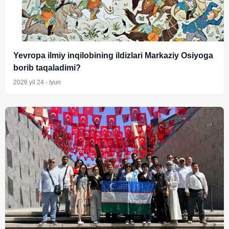
Yevropa ilmiy inqilobining ildizlari Markaziy Osiyoga
borib taqaladimi?
2026 yil 24 - Iyun