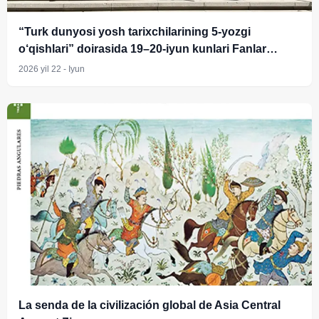
“Turk dunyosi yosh tarixchilarining 5-yozgi
o‘qishlari” doirasida 19–20-iyun kunlari Fanlar
akademiyasi Tarix instituti yosh olimlari uchun
2026 yil 22 - Iyun
G‘oziyantep va Istanbul shaharlaridagi tarixiy
o‘rinlarni kezish va o‘rganish ishlari uyushtirildi
La senda de la civilización global de Asia Central