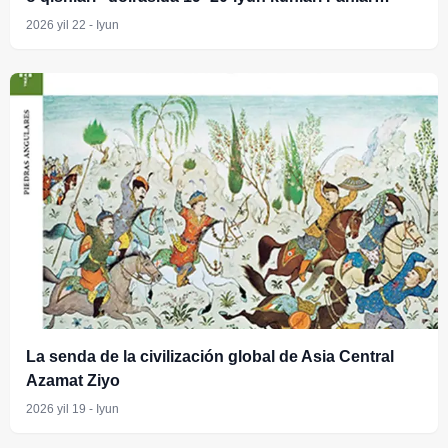
akademiyasi Tarix instituti yosh olimlari uchun
2026 yil 22 - Iyun
G‘oziyantep va Istanbul shaharlaridagi tarixiy
o‘rinlarni kezish va o‘rganish ishlari uyushtirildi
La senda de la civilización global de Asia Central
Azamat Ziyo
2026 yil 19 - Iyun