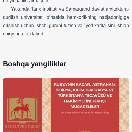
bo‘yicha fikr almashildi.
Yakunda Tarix instituti va Samarqand davlat arxitektura-
qurilish universiteti o‘rtasida hamkorlikning natijadorligiga
erishish uchun ishchi guruhi tuzish va "yo‘l xarita"sini ishlab
chiqishga to‘xtalindi.
Boshqa yangiliklar