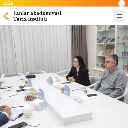
⚠️
Sayt sin
|
Fanlar akademiyasi
Tarix instituti