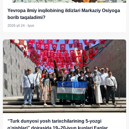
Yevropa ilmiy inqilobining ildizlari Markaziy Osiyoga
borib taqaladimi?
2026 yil 24 - Iyun
“Turk dunyosi yosh tarixchilarining 5-yozgi
o‘qishlari” doirasida 19–20-iyun kunlari Fanlar