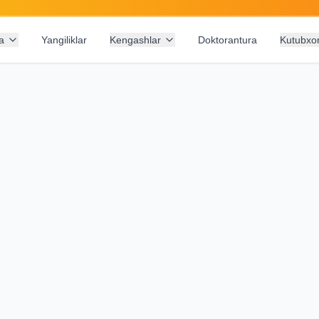
a
Yangiliklar
Kengashlar
Doktorantura
Kutubxo