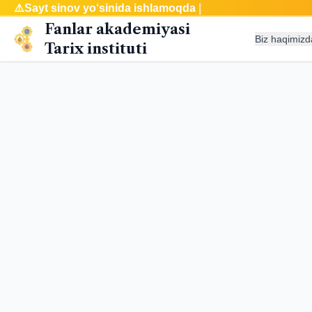
⚠️
Sayt sinov yo‘sinida ishlamoqda
|
Fanlar akademiyasi
Biz haqimizd
Tarix instituti