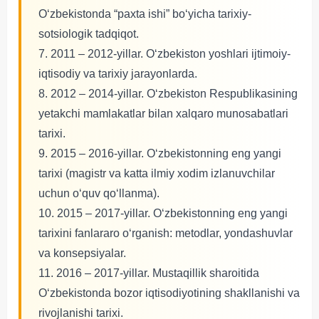
O‘zbekistonda “paxta ishi” bo‘yicha tarixiy-
sotsiologik tadqiqot.
7. 2011 – 2012-yillar. O‘zbekiston yoshlari ijtimoiy-
iqtisodiy va tarixiy jarayonlarda.
8. 2012 – 2014-yillar. O‘zbekiston Respublikasining
yetakchi mamlakatlar bilan xalqaro munosabatlari
tarixi.
9. 2015 – 2016-yillar. O‘zbekistonning eng yangi
tarixi (magistr va katta ilmiy xodim izlanuvchilar
uchun o‘quv qo‘llanma).
10. 2015 – 2017-yillar. O‘zbekistonning eng yangi
tarixini fanlararo o‘rganish: metodlar, yondashuvlar
va konsepsiyalar.
11. 2016 – 2017-yillar. Mustaqillik sharoitida
O‘zbekistonda bozor iqtisodiyotining shakllanishi va
rivojlanishi tarixi.