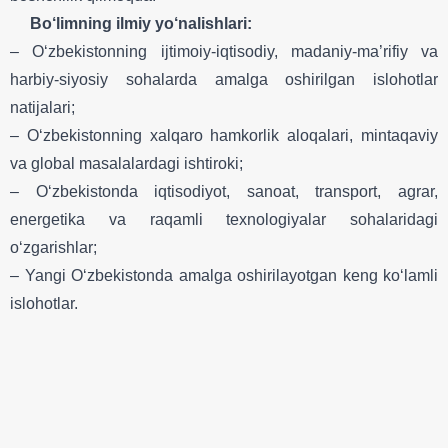
Bo‘limning ilmiy yo‘nalishlari:
– O‘zbekistonning ijtimoiy-iqtisodiy, madaniy-ma’rifiy va
harbiy-siyosiy sohalarda amalga oshirilgan islohotlar
natijalari;
– O‘zbekistonning xalqaro hamkorlik aloqalari, mintaqaviy
va global masalalardagi ishtiroki;
– O‘zbekistonda iqtisodiyot, sanoat, transport, agrar,
energetika va raqamli texnologiyalar sohalaridagi
o‘zgarishlar;
– Yangi O‘zbekistonda amalga oshirilayotgan keng ko‘lamli
islohotlar.