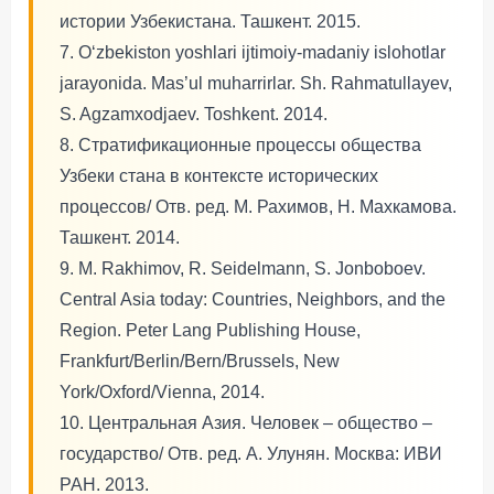
истории Узбекистана. Ташкент. 2015.
7. O‘zbekiston yoshlari ijtimoiy-madaniy islohotlar
jarayonida. Mas’ul muharrirlar. Sh. Rahmatullayev,
S. Agzamxodjaev. Toshkent. 2014.
8. Стратификационные процессы общества
Узбеки стана в контексте исторических
процессов/ Отв. ред. М. Рахимов, Н. Махкамова.
Ташкент. 2014.
9. M. Rakhimov, R. Seidelmann, S. Jonboboev.
Central Asia today: Countries, Neighbors, and the
Region. Peter Lang Publishing House,
Frankfurt/Berlin/Bern/Brussels, New
York/Oxford/Vienna, 2014.
10. Центральная Азия. Человек – общество –
государство/ Отв. ред. А. Улунян. Москва: ИВИ
РАН. 2013.