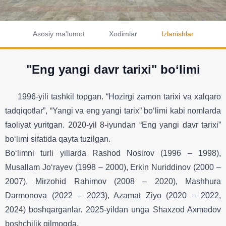
Asosiy ma'lumot
Xodimlar
Izlanishlar
"Eng yangi davr tarixi" bo‘limi
1996-yili tashkil topgan. “Hozirgi zamon tarixi va xalqaro
tadqiqotlar”, “Yangi va eng yangi tarix” bo‘limi kabi nomlarda
faoliyat yuritgan.
2020-yil 8-iyundan “Eng yangi davr tarixi”
bo‘limi sifatida qayta tuzilgan.
Bo‘limni turli yillarda Rashod Nosirov (1996 – 1998),
Musallam Jo‘rayev (1998 – 2000), Erkin Nuriddinov (2000 –
2007), Mirzohid Rahimov (2008 – 2020), Mashhura
Darmonova (2022 – 2023), Azamat Ziyo (2020 – 2022,
2024) boshqarganlar. 2025-yildan unga Shaxzod Axmedov
boshchilik qilmoqda.