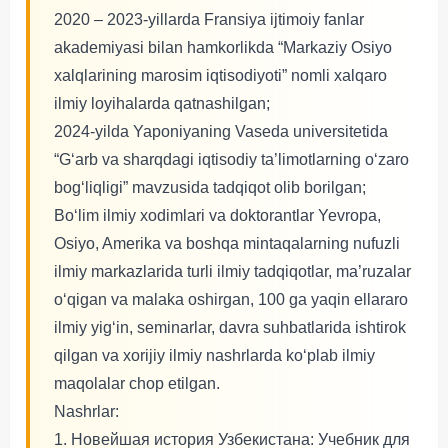
2020 – 2023-yillarda Fransiya ijtimoiy fanlar
akademiyasi bilan hamkorlikda “Markaziy Osiyo
xalqlarining marosim iqtisodiyoti” nomli xalqaro
ilmiy loyihalarda qatnashilgan;
2024-yilda Yaponiyaning Vaseda universitetida
“G‘arb va sharqdagi iqtisodiy ta’limotlarning o‘zaro
bog‘liqligi” mavzusida tadqiqot olib borilgan;
Bo‘lim ilmiy xodimlari va doktorantlar Yevropa,
Osiyo, Amerika va boshqa mintaqalarning nufuzli
ilmiy markazlarida turli ilmiy tadqiqotlar, ma’ruzalar
o‘qigan va malaka oshirgan, 100 ga yaqin ellararo
ilmiy yig‘in, seminarlar, davra suhbatlarida ishtirok
qilgan va xorijiy ilmiy nashrlarda ko‘plab ilmiy
maqolalar chop etilgan.
Nashrlar:
1. Новейшая история Узбекистана: Учебник для