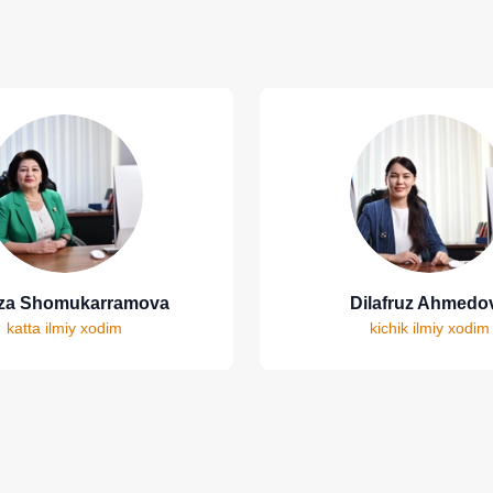
za Shomukarramova
Dilafruz Ahmedo
katta ilmiy xodim
kichik ilmiy xodim