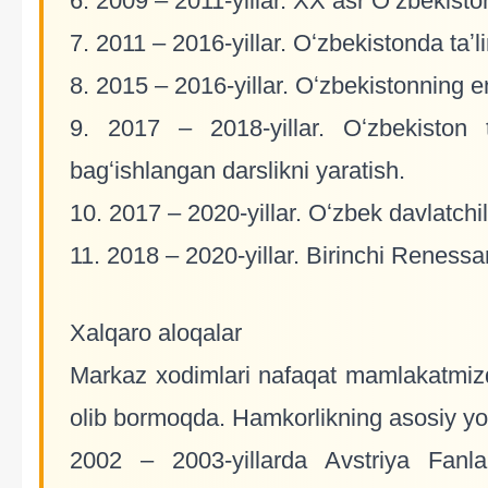
6. 2009 – 2011-yillar. XX asr Oʻzbekiston 
7. 2011 – 2016-yillar. Oʻzbekistonda taʼl
8. 2015 – 2016-yillar. Oʻzbekistonning en
9. 2017 – 2018-yillar. Oʻzbekiston ta
bagʻishlangan darslikni yaratish.
10. 2017 – 2020-yillar. Oʻzbek davlatchili
11. 2018 – 2020-yillar. Birinchi Renessan
Xalqaro aloqalar
Markaz xodimlari nafaqat mamlakatmizdag
olib bormoqda. Hamkorlikning asosiy yoʻ
2002 – 2003-yillarda Avstriya Fanla