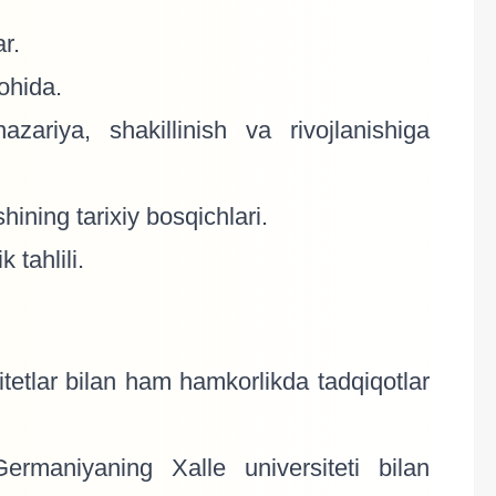
r.
gohida.
zariya, shakillinish va rivojlanishiga
hining tarixiy bosqichlari.
 tahlili.
tetlar bilan ham hamkorlikda tadqiqotlar
ermaniyaning Xalle universiteti bilan