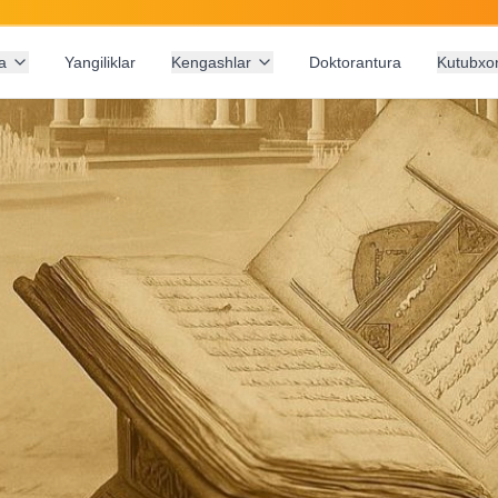
a
Yangiliklar
Kengashlar
Doktorantura
Kutubxo