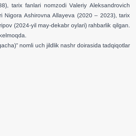
, tarix fanlari nomzodi Valeriy Aleksandrovich
 Nigora Ashirovna Allayeva (2020 – 2023), tarix
ripov (2024-yil may-dekabr oylari) rahbarlik qilgan.
b kelmoqda.
a)” nomli uch jildlik nashr doirasida tadqiqotlar