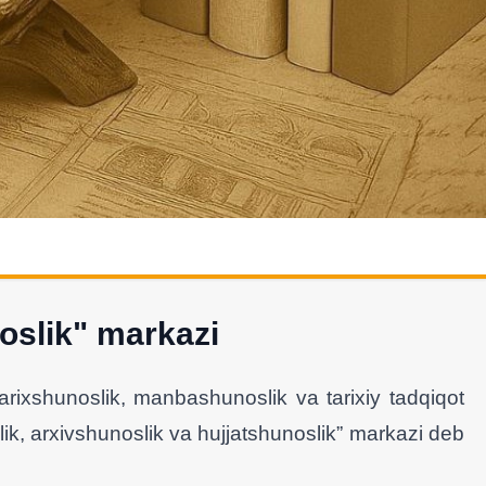
oslik" markazi
rixshunoslik, manbashunoslik va tarixiy tadqiqot
lik, arxivshunoslik va hujjatshunoslik” markazi deb