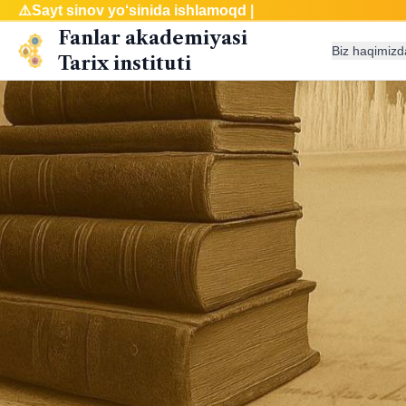
⚠️
Say
|
Fanlar akademiyasi
Biz haqimizd
Tarix instituti