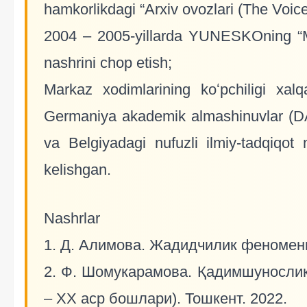
hamkorlikdagi “Arxiv ovozlari (The Voice
2004 – 2005-yillarda YUNESKOning “Markaz
nashrini chop etish;
Markaz xodimlarining koʻpchiligi xa
Germaniya akademik almashinuvlar (DAAD
va Belgiyadagi nufuzli ilmiy-tadqiqot
kelishgan.
Nashrlar
1. Д. Алимова. Жадидчилик феномени
2. Ф. Шомукарамова. Қадимшунослик 
– XX аср бошлари). Тошкент. 2022.