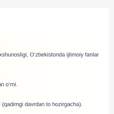
ixshunosligi, Oʻzbekistonda ijtimoiy fanlar
n oʻrni.
hi (qadimgi davrdan to hozirgacha).