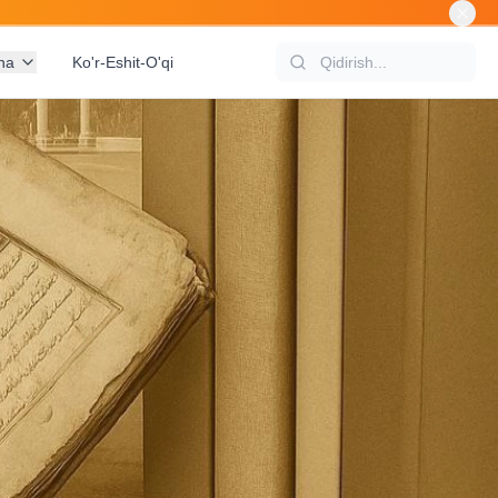
na
Ko'r-Eshit-O'qi