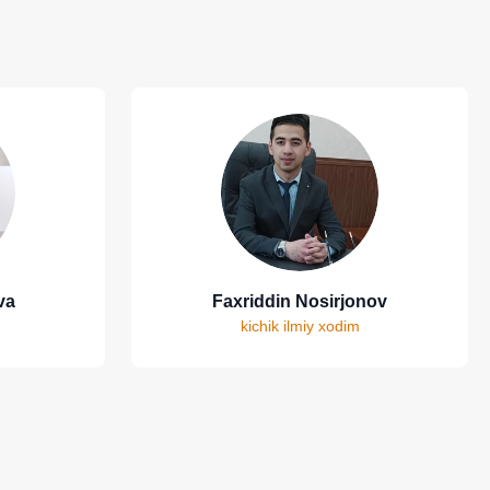
va
Faxriddin Nosirjonov
kichik ilmiy xodim