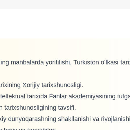
ing manbalarda yoritilishi, Turkiston oʻlkasi tar
rixining Xorijiy tarixshunosligi.
tellektual tarixida Fanlar akademiyasining tutga
 tarixshunosligining tavsifi.
ixiy dunyoqarashning shakllanishi va rivojlanis