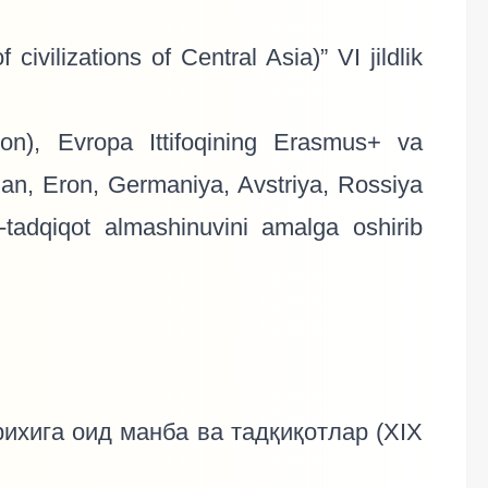
ivilizations of Central Asia)” VI jildlik
on), Evropa Ittifoqining Erasmus+ va
adan, Eron, Germaniya, Avstriya, Rossiya
y-tadqiqot almashinuvini amalga oshirib
ихига оид манба ва тадқиқотлар (XIX