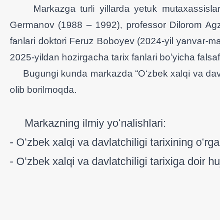
Markazga turli yillarda yetuk mutaxassislar: 
Germanov (1988 – 1992), professor Dilorom Agza
fanlari doktori Feruz Boboyev (2024-yil yanvar-may 
2025-yildan hozirgacha tarix fanlari boʻyicha fals
Bugungi kunda markazda “Oʻzbek xalqi va davlatch
olib borilmoqda.
Markazning ilmiy yoʻnalishlari:
- Oʻzbek xalqi va davlatchiligi tarixining oʻrga
- Oʻzbek xalqi va davlatchiligi tarixiga doir hu