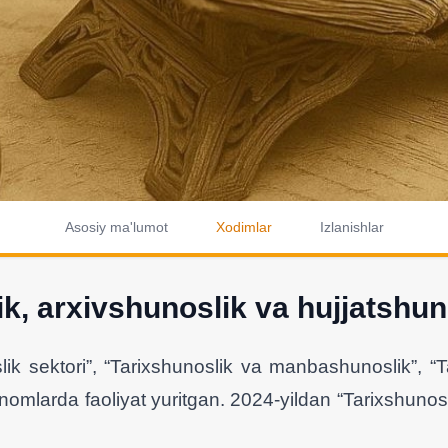
Asosiy ma'lumot
Xodimlar
Izlanishlar
ik, arxivshunoslik va hujjatshun
 sektori”, “Tarixshunoslik va manbashunoslik”, “Ta
nomlarda faoliyat yuritgan. 2024-yildan “Tarixshunos