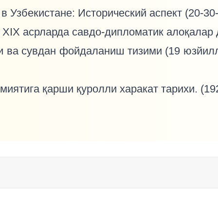
в Узбекистане: Исторический аспект (20-30-
– XIX асрларда савдо-дипломатик алоқалар 
иги ва сувдан фойдаланиш тизими (19 юзйил
миятига қарши қуролли харакат тарихи. (192