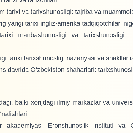
tarixi va tarixchilari.
im tarixi va tarixshunosligi: tajriba va muammola
g yangi tarixi ingliz-amerika tadqiqotchilari ni
rixi manbashunosligi va tarixshunosligi: na
gi tarixi tarixshunosligi nazariyasi va shakllanis
s davrida Oʻzbekiston shaharlari: tarixshunoslik
i, balki xorijdagi ilmiy markazlar va universi
nalishlari:
r akademiyasi Eronshunoslik instituti va G