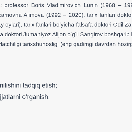
professor Boris Vladimirovich Lunin (1968 – 1988)
movna Alimova (1992 – 2020), tarix fanlari doktori
oylari), tarix fanlari boʻyicha falsafa doktori Odil Za
afa doktori Jumaniyoz Alijon oʻgʻli Sangirov boshqari
iligi tarixshunosligi (eng qadimgi davrdan hozirgach
nilishini tadqiq etish;
jjatlarni oʻrganish.