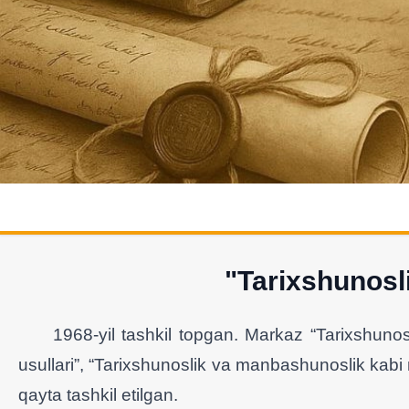
"Tarixshunosl
1968-yil tashkil topgan. Markaz “Tarixshunoslik
usullari”, “Tarixshunoslik va manbashunoslik kabi 
qayta tashkil etilgan.