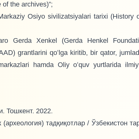
 of the archives)”;
iy Osiyo sivilizatsiyalari tarixi (History of c
lqaro Gerda Xenkel (Gerda Henkel Foundati
) grantlarini qoʻlga kiritib, bir qator, juml
 markazlari hamda Oliy oʻquv yurtlarida ilmi
. Тошкент. 2022.
(археология) тадқиқотлар / Ўзбекистон тар