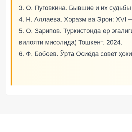
3. О. Пуговкина. Бывшие и их судьбы 
4. Н. Аллаева. Хоразм ва Эрон: XVI 
5. О. Зарипов. Туркистонда ер эгал
вилояти мисолида) Тошкент. 2024.
6. Ф. Бобоев. Ўрта Осиёда совет ҳоки