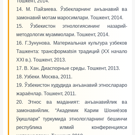
Тошкент, 2014.
14. М. Пайзиева. Ўзбекларнинг анъанавий ва
замонавий мотам маросимлари. Тошкент, 2014.
15. Ўзбекистон этнологиясининг назарий-
методологик муаммолари. Тошкент, 2014.
16. Г.Зунунова. Материальная культура узбеков
Ташкента: трансформatsiя традиций (ХХ начало
ХХI в.). Тошкент, 2013.
17. В. Хан. Диаспорные среды. Тошкент, 2013.
18. Узбеки. Москва, 2011.
19. Ўзбекистон худудида анъанавий этнослараро
жараёнлар. Тошкент, 2011.
20. Этнос ва маданият: анъанавийлик ва
замонавийлик. “Академик Карим Шониёзов
ўқишлари” туркумида этнологларнинг бешинчи
республика илмий конференцияси