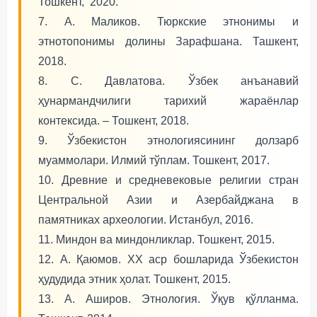
Тошкент, 2020.
7. А. Маликов. Тюркские этнонимы и
этнотопонимы долины Зарафшана. Ташкент,
2018.
8. С. Давлатова. Ўзбек анъанавий
ҳунармандчилиги тарихий жараёнлар
контексида. – Тошкент, 2018.
9. Ўзбекистон этнологиясининг долзарб
муаммолари. Илмий тўплам. Тошкент, 2017.
10. Древние и средневековые религии стран
Центральной Азии и Азербайджана в
памятниках археологии. Истанбул, 2016.
11. Миндон ва миндонликлар. Тошкент, 2015.
12. А. Қаюмов. ХХ аср бошларида Ўзбекистон
ҳудудида этник ҳолат. Тошкент, 2015.
13. А. Аширов. Этнология. Ўқув қўлланма.