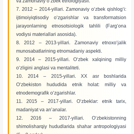
va zamonaviy o‘zbek etnologiyasii.
7. 2012 – 2014-yillari. Zamonaviy o‘zbek qishlog‘i:
ijtimoiyiqtisodiy o‘zgarishlar va transformatsion
jarayonlarning etnosotsiologik tahlili (Farg‘ona
vodiysi materiallari asosida).
8. 2012 – 2013-yillari. Zamonaviy etnoxo‘jalik
munosabatlarining etnomadaniy aspekti.
9. 2014 – 2015-yillari. O‘zbek xalqining milliy
o‘zligini anglasi va mentaliteti.
10. 2014 – 2015-yillari. XX asr boshlarida
O‘zbekiston hududida etnik holat: milliy va
etnodemografik o‘zgarishlar.
11. 2015 – 2017-yillari. O‘zbeklar: etnik tarix,
madaniyat va an’analar.
12. 2016 – 2017-yillari. O‘zbekistonning
shimolisharqiy hududlarida shahar antropologiyasi