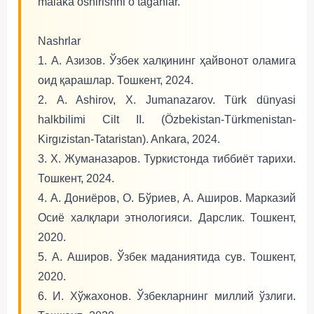
malaka oshirishni o‘taganlar.
Nashrlar
1. А. Азизов. Ўзбек халқининг ҳайвонот оламига
оид қарашлар. Тошкент, 2024.
2. A. Ashirov, X. Jumanazarov. Türk dünyasi
halkbilimi Cilt II. (Özbekistan-Türkmenistan-
Kirgızistan-Tataristan). Ankara, 2024.
3. Х. Жуманазаров. Туркистонда тиббиёт тарихи.
Тошкент, 2024.
4. А. Дониёров, О. Бўриев, А. Аширов. Марказий
Осиё халқлари этнологияси. Дарслик. Тошкент,
2020.
5. А. Аширов. Ўзбек маданиятида сув. Тошкент,
2020.
6. И. Хўжахонов. Ўзбекларнинг миллий ўзлиги.