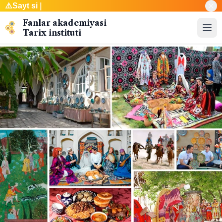
⚠️
Sayt sin
|
Fanlar akademiyasi
Tarix instituti