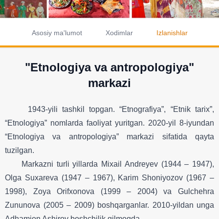
Asosiy ma'lumot
Xodimlar
Izlanishlar
"Etnologiya va antropologiya"
markazi
1943-yili tashkil topgan. “Etnografiya”, “Etnik tarix”,
“Etnologiya” nomlarda faoliyat yuritgan. 2020-yil 8-iyundan
“Etnologiya va antropologiya” markazi sifatida qayta
tuzilgan.
Markazni turli yillarda Mixail Andreyev (1944 – 1947),
Olga Suxareva (1947 – 1967), Karim Shoniyozov (1967 –
1998), Zoya Orifxonova (1999 – 2004) va Gulchehra
Zununova (2005 – 2009) boshqarganlar. 2010-yildan unga
Adhamjon Ashirov boshchilik qilmoqda.