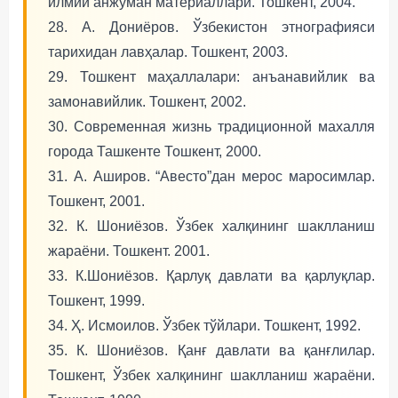
илмий анжуман материаллари. Тошкент, 2004.
28. А. Дониёров. Ўзбекистон этнографияси
тарихидан лавҳалар. Тошкент, 2003.
29. Тошкент маҳаллалари: анъанавийлик ва
замонавийлик. Тошкент, 2002.
30. Современная жизнь традиционной махалля
города Ташкенте Тошкент, 2000.
31. А. Аширов. “Авесто”дан мерос маросимлар.
Тошкент, 2001.
32. К. Шониёзов. Ўзбек халқининг шаклланиш
жараёни. Тошкент. 2001.
33. К.Шониёзов. Қарлуқ давлати ва қарлуқлар.
Тошкент, 1999.
34. Ҳ. Исмоилов. Ўзбек тўйлари. Тошкент, 1992.
35. К. Шониёзов. Қанғ давлати ва қанғлилар.
Тошкент, Ўзбек халқининг шаклланиш жараёни.