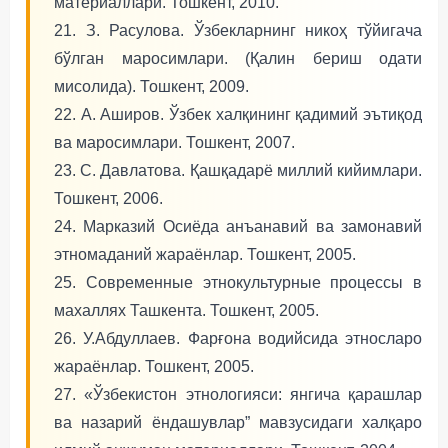
материаллари. Тошкент, 2010.
21. З. Расулова. Ўзбекларнинг никоҳ тўйигача
бўлган маросимлари. (Қалин бериш одати
мисолида). Тошкент, 2009.
22. А. Аширов. Ўзбек халқининг қадимий эътиқод
ва маросимлари. Тошкент, 2007.
23. С. Давлатова. Қашқадарё миллий кийимлари.
Тошкент, 2006.
24. Марказий Осиёда анъанавий ва замонавий
этномаданий жараёнлар. Тошкент, 2005.
25. Современные этнокультурные процессы в
махаллях Ташкента. Тошкент, 2005.
26. У.Абдуллаев. Фарғона водийсида этносларо
жараёнлар. Тошкент, 2005.
27. «Ўзбекистон этнологияси: янгича қарашлар
ва назарий ёндашувлар” мавзусидаги халқаро