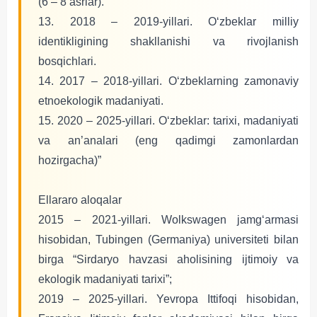
(6 – 8 asrlar).
13. 2018 – 2019-yillari. O‘zbeklar milliy
identikligining shakllanishi va rivojlanish
bosqichlari.
14. 2017 – 2018-yillari. O‘zbeklarning zamonaviy
etnoekologik madaniyati.
15. 2020 – 2025-yillari. O‘zbeklar: tarixi, madaniyati
va an’analari (eng qadimgi zamonlardan
hozirgacha)”
Ellararo aloqalar
2015 – 2021-yillari. Wolkswagen jamg‘armasi
hisobidan, Tubingen (Germaniya) universiteti bilan
birga “Sirdaryo havzasi aholisining ijtimoiy va
ekologik madaniyati tarixi”;
2019 – 2025-yillari. Yevropa Ittifoqi hisobidan,