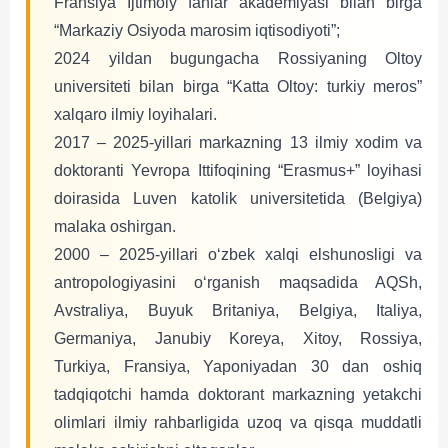
Fransiya Ijtimoiy fanlar akademiyasi bilan birga
“Markaziy Osiyoda marosim iqtisodiyoti”;
2024 yildan bugungacha Rossiyaning Oltoy
universiteti bilan birga “Katta Oltoy: turkiy meros”
xalqaro ilmiy loyihalari.
2017 – 2025-yillari markazning 13 ilmiy xodim va
doktoranti Yevropa Ittifoqining “Erasmus+” loyihasi
doirasida Luven katolik universitetida (Belgiya)
malaka oshirgan.
2000 – 2025-yillari o‘zbek xalqi elshunosligi va
antropologiyasini o‘rganish maqsadida AQSh,
Avstraliya, Buyuk Britaniya, Belgiya, Italiya,
Germaniya, Janubiy Koreya, Xitoy, Rossiya,
Turkiya, Fransiya, Yaponiyadan 30 dan oshiq
tadqiqotchi hamda doktorant markazning yetakchi
olimlari ilmiy rahbarligida uzoq va qisqa muddatli